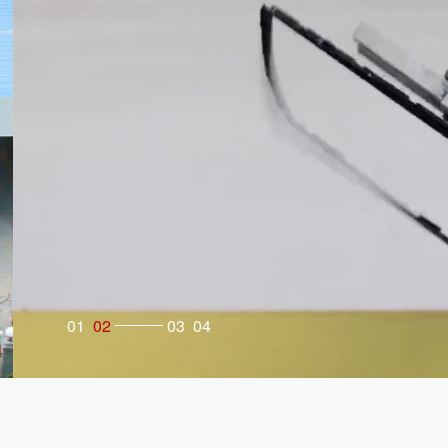
Ingenuity and wisdom to improve the 
01
02
03
04